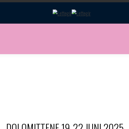
TURER
«REGLER OG ETIKETTE»
GRUPPETURER
OM OSS
KO
DOLOMITTENE 19-22 JUNI 2025