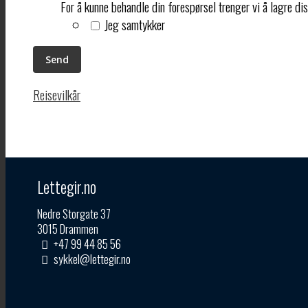
For å kunne behandle din forespørsel trenger vi å lagre di
Jeg samtykker
Reisevilkår
Lettegir.no
Nedre Storgate 37
3015 Drammen
+47 99 44 85 56
sykkel@lettegir.no