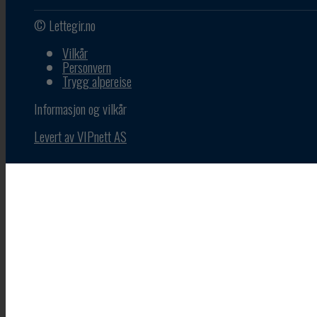
© Lettegir.no
Vilkår
Personvern
Trygg alpereise
Informasjon og vilkår
Levert av VIPnett AS