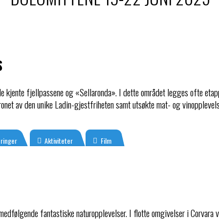
S
de kjente fjellpassene og «Sellaronda». I dette området legges ofte etapp
ronet av den unike Ladin-gjestfriheten samt utsøkte mat- og vinopplevels
tringer
Aktiviteter
Film
medfølgende fantastiske naturopplevelser. I flotte omgivelser i Corvara vil