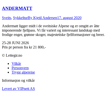
ANDERMATT
Sveits
,
Sykkeltur
By
Kjetil Andersen
17. august 2020
Andermatt ligger midt i de sveitsiske Alpene og er omgitt av åtte
imponerende fjellpass. Vi får variert og interessant landskap med
frodige enger, grønne skoger, majestetiske fjellformasjoner og breer.
25-28 JUNI 2026
Pris pr person fra kr 21 800,-
© Lettegir.no
Vilkår
Personvern
Trygg alpereise
Informasjon og vilkår
Levert av VIPnett AS
t
T