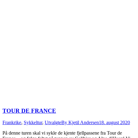
TOUR DE FRANCE
Frankrike
,
Sykkeltur
,
Utvalgte
By
Kjetil Andersen
18. august 2020
På denne turen skal vi sykle de kjente fjellpassene fra Tour de