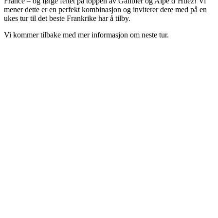
France – og følge feltet på toppen av Galibier og Alpe d’Huez! Vi
mener dette er en perfekt kombinasjon og inviterer dere med på en
ukes tur til det beste Frankrike har å tilby.
Vi kommer tilbake med mer informasjon om neste tur.